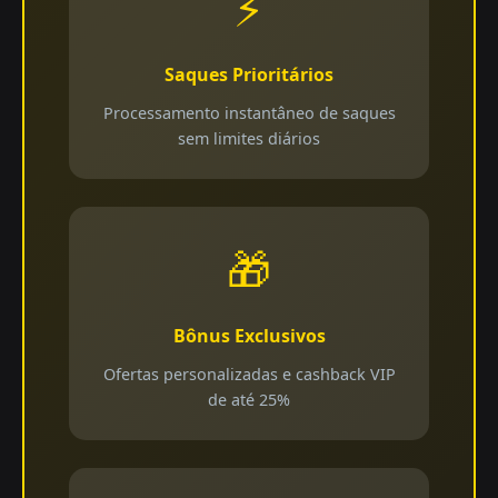
⚡
Saques Prioritários
Processamento instantâneo de saques
sem limites diários
🎁
Bônus Exclusivos
Ofertas personalizadas e cashback VIP
de até 25%