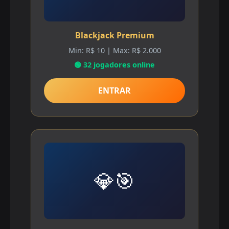
Blackjack Premium
Min: R$ 10 | Max: R$ 2.000
🟢 32 jogadores online
ENTRAR
💎🎯