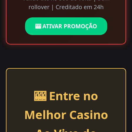
rollover | Creditado em 24h
🎰 ATIVAR PROMOÇÃO
🎰 Entre no
Melhor Casino