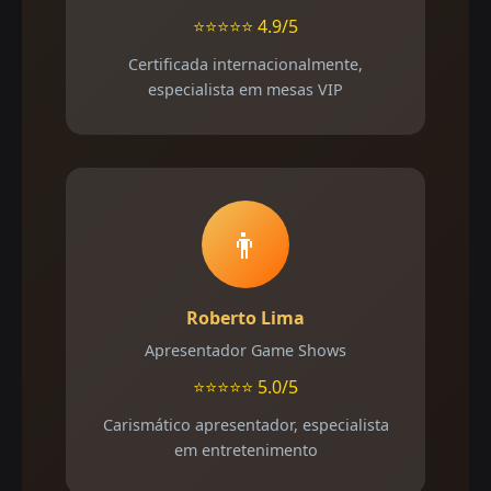
⭐⭐⭐⭐⭐ 4.9/5
Certificada internacionalmente,
especialista em mesas VIP
👨
Roberto Lima
Apresentador Game Shows
⭐⭐⭐⭐⭐ 5.0/5
Carismático apresentador, especialista
em entretenimento