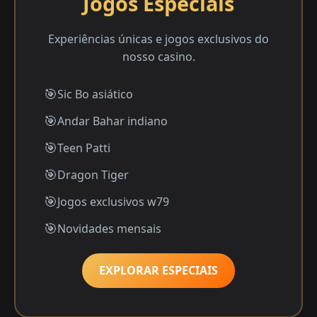
Jogos Especiais
Experiências únicas e jogos exclusivos do
nosso casino.
Sic Bo asiático
Andar Bahar indiano
Teen Patti
Dragon Tiger
Jogos exclusivos w79
Novidades mensais
EXPLORAR ESPECIAIS