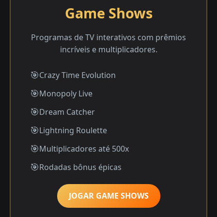
Game Shows
Programas de TV interativos com prêmios
incríveis e multiplicadores.
Crazy Time Evolution
Monopoly Live
Dream Catcher
Lightning Roulette
Multiplicadores até 500x
Rodadas bônus épicas
JOGAR GAME SHOWS