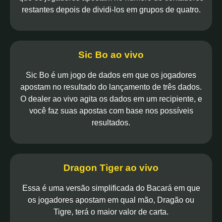
restantes depois de dividi-los em grupos de quatro.
Sic Bo ao vivo
Sic Bo é um jogo de dados em que os jogadores
apostam no resultado do lançamento de três dados.
O dealer ao vivo agita os dados em um recipiente, e
você faz suas apostas com base nos possíveis
resultados.
Dragon Tiger ao vivo
Essa é uma versão simplificada do Bacará em que
os jogadores apostam em qual mão, Dragão ou
Tigre, terá o maior valor de carta.