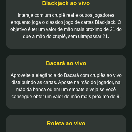
Blackjack ao vivo
Interaja com um crupiê real e outros jogadores
enquanto joga o clássico jogo de cartas Blackjack. O
objetivo é ter um valor de mão mais próximo de 21 do
que a mão do crupiê, sem ultrapassar 21.
Bacará ao vivo
Aproveite a elegância do Bacará com crupiês ao vivo
distribuindo as cartas. Aposte na mão do jogador, na
mão da banca ou em um empate e veja se você
consegue obter um valor de mão mais próximo de 9.
Roleta ao vivo