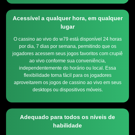
Acessível a qualquer hora, em qualquer
lugar
O cassino ao vivo do w79 está disponível 24 horas
por dia, 7 dias por semana, permitindo que os
jogadores acessem seus jogos favoritos com crupiê
ao vivo conforme sua conveniência,
independentemente do horário ou local. Essa
flexibilidade torna fácil para os jogadores
aproveitarem os jogos de cassino ao vivo em seus
desktops ou dispositivos móveis.
Adequado para todos os níveis de
habilidade