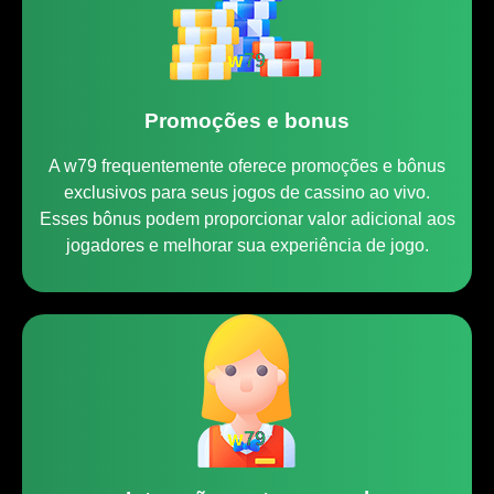
Promoções e bonus
A w79 frequentemente oferece promoções e bônus
exclusivos para seus jogos de cassino ao vivo.
Esses bônus podem proporcionar valor adicional aos
jogadores e melhorar sua experiência de jogo.