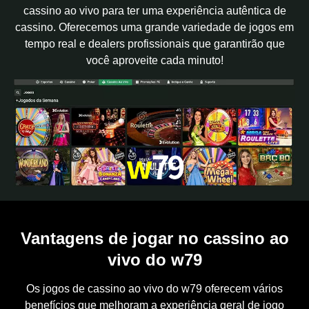
cassino ao vivo para ter uma experiência autêntica de
cassino. Oferecemos uma grande variedade de jogos em
tempo real e dealers profissionais que garantirão que
você aproveite cada minuto!
Vantagens de jogar no cassino ao
vivo do w79
Os jogos de cassino ao vivo do w79 oferecem vários
benefícios que melhoram a experiência geral de jogo