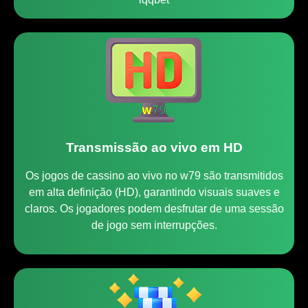
Transmissão ao vivo em HD
Os jogos de cassino ao vivo no w79 são transmitidos
em alta definição (HD), garantindo visuais suaves e
claros. Os jogadores podem desfrutar de uma sessão
de jogo sem interrupções.