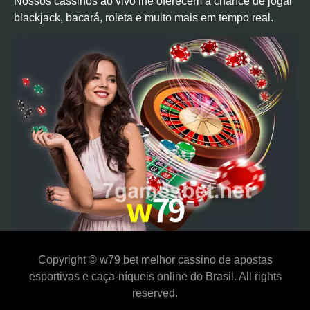
Nossos cassinos ao vivo lhe oferecem a chance de jogar
blackjack, bacará, roleta e muito mais em tempo real.
Copyright © w79 bet melhor cassino de apostas
esportivas e caça-níqueis online do Brasil. All rights
reserved.