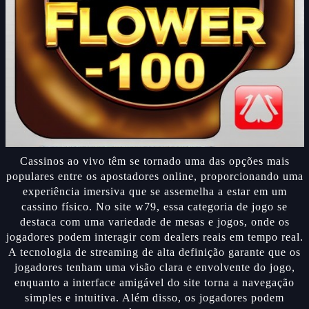
Cassinos ao vivo têm se tornado uma das opções mais
populares entre os apostadores online, proporcionando uma
experiência imersiva que se assemelha a estar em um
cassino físico. No site w79, essa categoria de jogo se
destaca com uma variedade de mesas e jogos, onde os
jogadores podem interagir com dealers reais em tempo real.
A tecnologia de streaming de alta definição garante que os
jogadores tenham uma visão clara e envolvente do jogo,
enquanto a interface amigável do site torna a navegação
simples e intuitiva. Além disso, os jogadores podem