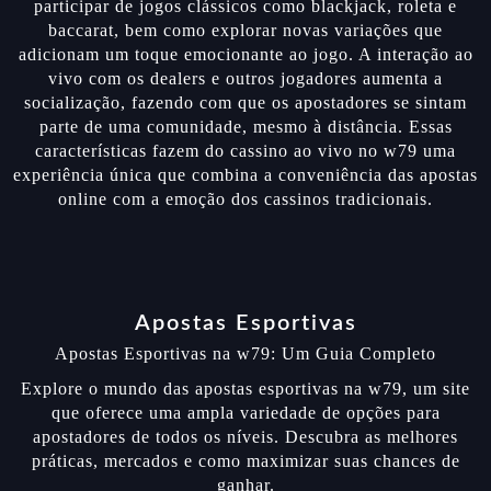
participar de jogos clássicos como blackjack, roleta e
baccarat, bem como explorar novas variações que
adicionam um toque emocionante ao jogo. A interação ao
vivo com os dealers e outros jogadores aumenta a
socialização, fazendo com que os apostadores se sintam
parte de uma comunidade, mesmo à distância. Essas
características fazem do cassino ao vivo no w79 uma
experiência única que combina a conveniência das apostas
online com a emoção dos cassinos tradicionais.
Apostas Esportivas
Apostas Esportivas na w79: Um Guia Completo
Explore o mundo das apostas esportivas na w79, um site
que oferece uma ampla variedade de opções para
apostadores de todos os níveis. Descubra as melhores
práticas, mercados e como maximizar suas chances de
ganhar.